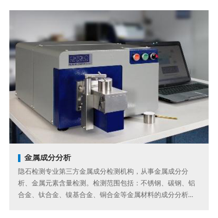
金属成分分析
隐石检测专业第三方金属成分检测机构，从事金属成分分
析、金属元素含量检测。检测范围包括：不锈钢、碳钢、铝
合金、钛合金、镍基合金、铜合金等金属材料的成分分析以
及牌号判定，对于不方便送样的产品，隐石检测提供现场PMI