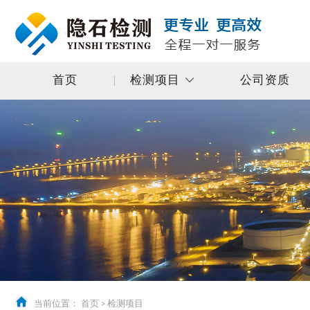
首页
检测项目
公司资质
当前位置：
首页
>
检测项目