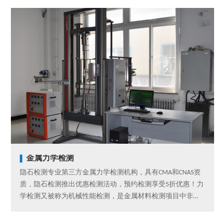
石化装备、炼油炼化、重工机械、油田气田提供配套检测服
务！
金属力学检测
隐石检测专业第三方金属力学检测机构，具有CMA和CNAS资
质，隐石检测推出优惠检测活动，预约检测享受5折优惠！力
学检测又被称为机械性能检测，是金属材料检测项目中非常
常见的一类检测，包含:室温拉伸试验、高温拉伸试验、室温
冲击试验、低温冲击试验、弯曲试验、布氏硬度试验、维氏