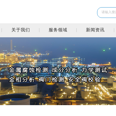
关于我们
服务领域
新闻资讯