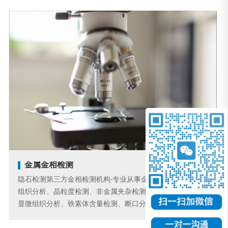
金属金相检测
隐石检测第三方金相检测机构-专业从事金相分析、金属金相
组织分析、晶粒度检测、非金属夹杂检测、宏观金相检测、
显微组织分析、铁素体含量检测、断口分析、微观形貌分析
等，隐石检测推出优惠检测活动，具体价格进入网站查询。