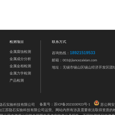
检测项目
联系方式
金属腐蚀检测
18921519533
咨询热线：
金属成分分析
邮箱：003@jiancezaixian.com
金属金相检测
地址：无锡市锡山区锡山经济开发区团结
金属力学检测
产品检测
2 江苏隐石实验科技有限公司
备案号：
苏ICP备2021030923号-1
苏公网安
站由江苏隐石实验科技有限公司运营。网站内所有涉及需要依法取得资质的