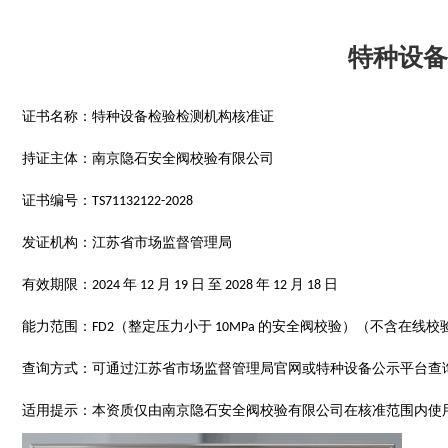
特种设备
证书名称：特种设备检验检测机构核准证
持证主体：南京隐石安全阀校验有限公司
证书编号：TS71132122-2028
发证机构：江苏省市场监督管理局
有效期限：2024 年 12 月 19 日 至 2028 年 12 月 18 日
能力范围：FD2（整定压力小于 10MPa 的安全阀校验）（不含在线校
查询方式：可通过江苏省市场监督管理局官网或特种设备公示平台查
适用提示：本资质仅由南京隐石安全阀校验有限公司在核准范围内使