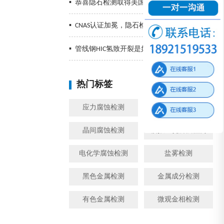
▪
恭喜隐石检测取得美国NIST冲击认证
▪
CNAS认证加冕，隐石检测再创辉煌，精准检测助力企业发展！
▪
管线钢HIC氢致开裂是如何发生的以及预防措施
热门标签
换一批
应力腐蚀检测
金属腐蚀检测
晶间腐蚀检测
模拟工况腐蚀检测
电化学腐蚀检测
盐雾检测
黑色金属检测
金属成分检测
有色金属检测
微观金相检测