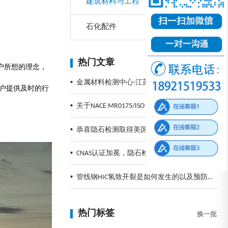
建筑材料与工程
石化配件
热门文章
户所想的理念，
▪
金属材料检测中心-江苏隐石检验检测有限公司
户提供及时的行
▪
关于NACE MR0175/ISO 15156的标准解读
▪
恭喜隐石检测取得美国NIST冲击认证
▪
CNAS认证加冕，隐石检测再创辉煌，精准检测助力企业发展！
▪
管线钢HIC氢致开裂是如何发生的以及预防措施
热门标签
换一批